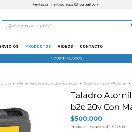
ventas.online-indulagos@hotmail.com
ERVICIOS
PRODUCTOS
VIDEOS
CONTACTO
INDUSTRIALAGOS
Inicio
-
Herramientas eléctricas y baterías
-
Taladros y atornilladores
-
Taladro Atorni
b2c 20v Con Ma
$500.000
Precio sin impuestos
$413.223,14