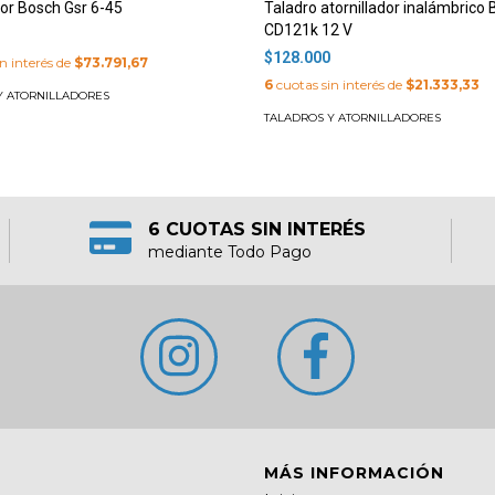
dor Bosch Gsr 6-45
Taladro atornillador inalámbrico
CD121k 12 V
$128.000
n interés de
$73.791,67
6
cuotas sin interés de
$21.333,33
Y ATORNILLADORES
TALADROS Y ATORNILLADORES
6 CUOTAS SIN INTERÉS
mediante Todo Pago
MÁS INFORMACIÓN