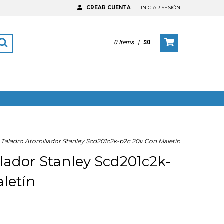
CREAR CUENTA
-
INICIAR SESIÓN
0
Items
|
$0
Taladro Atornillador Stanley Scd201c2k-b2c 20v Con Maletín
llador Stanley Scd201c2k-
letín