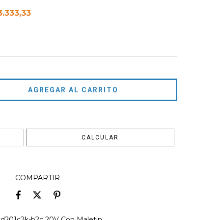
.333,33
CAMBIAR CP
CALCULAR
COMPARTIR
 Scd201c2k-b2c 20V Con Maletin