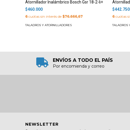
Atornillador Inalámbrico Bosch Gsr 18-2-li+
Atornilla
$460.000
$442.750
6
cuotas sin interés de
$76.666,67
6
cuotas si
TALADROS Y ATORNILLADORES
TALADROS 
ENVÍOS A TODO EL PAÍS
Por encomienda y correo
NEWSLETTER