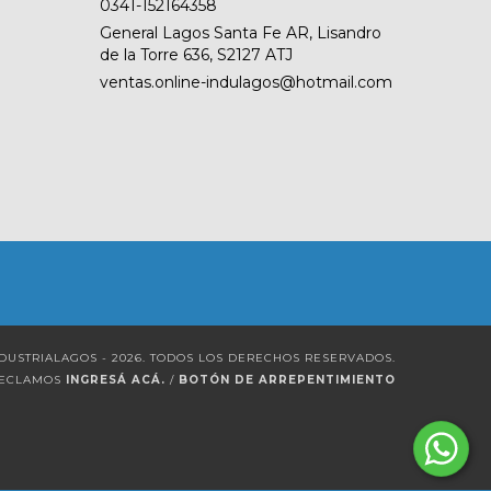
0341-152164358
General Lagos Santa Fe AR, Lisandro
de la Torre 636, S2127 ATJ
ventas.online-indulagos@hotmail.com
DUSTRIALAGOS - 2026. TODOS LOS DERECHOS RESERVADOS.
RECLAMOS
INGRESÁ ACÁ.
/
BOTÓN DE ARREPENTIMIENTO