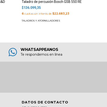
 B&D
Taladro de percusión Bosch GSB 550 RE
Taladro 
Brushles
$136.099,35
$518.60
6
cuotas sin interés de
$22.683,23
6
cuotas s
TALADROS Y ATORNILLADORES
TALADROS
WHATSAPPEANOS
Te respondemos en línea
DATOS DE CONTACTO