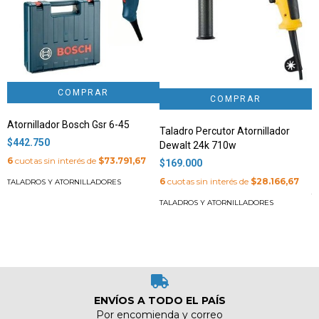
Atornillador Bosch Gsr 6-45
A
Taladro Percutor Atornillador
G
$442.750
Dewalt 24k 710w
$
6
cuotas sin interés de
$73.791,67
$169.000
6
6
cuotas sin interés de
$28.166,67
TALADROS Y ATORNILLADORES
T
TALADROS Y ATORNILLADORES
ENVÍOS A TODO EL PAÍS
Por encomienda y correo