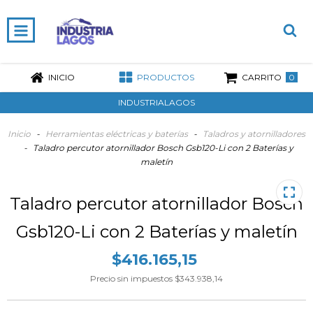
0
INICIO
PRODUCTOS
CARRITO
INDUSTRIALAGOS
Inicio
-
Herramientas eléctricas y baterías
-
Taladros y atornilladores
-
Taladro percutor atornillador Bosch Gsb120-Li con 2 Baterías y
maletín
Taladro percutor atornillador Bosch
Gsb120-Li con 2 Baterías y maletín
$416.165,15
Precio sin impuestos
$343.938,14