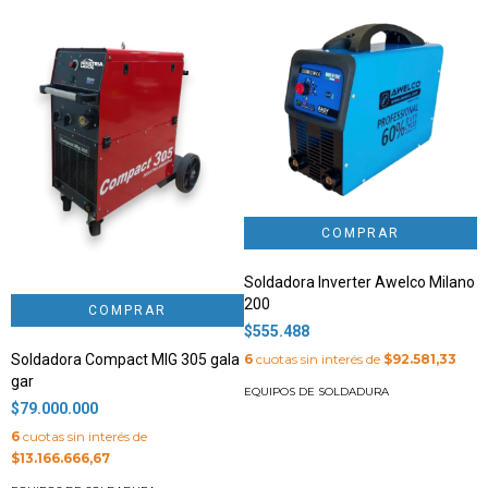
Soldadora Inverter Awelco Milano
S
200
$
$555.488
6
6
cuotas sin interés de
$92.581,33
$
Soldadora Compact MIG 305 gala
gar
EQUIPOS DE SOLDADURA
E
$79.000.000
6
cuotas sin interés de
$13.166.666,67