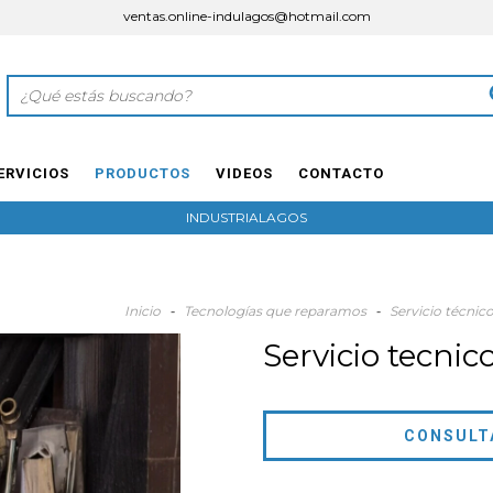
ventas.online-indulagos@hotmail.com
ERVICIOS
PRODUCTOS
VIDEOS
CONTACTO
INDUSTRIALAGOS
Inicio
-
Tecnologías que reparamos
-
Servicio técnic
Servicio tecnic