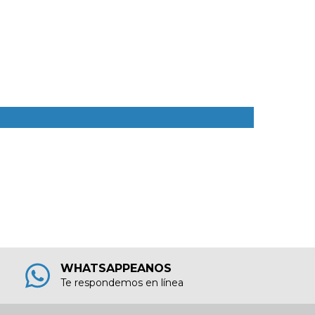
Nivel láser d
$272.417,08
6
cuotas sin in
ROTOMARTILLOS
WHATSAPPEANOS
Te respondemos en línea